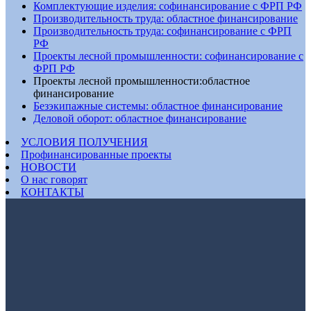
Комплектующие изделия: софинансирование с ФРП РФ
Производительность труда: областное финансирование
Производительность труда: софинансирование с ФРП
РФ
Проекты лесной промышленности: софинансирование с
ФРП РФ
Проекты лесной промышленности:областное
финансирование
Безэкипажные системы: областное финансирование
Деловой оборот: областное финансирование
УСЛОВИЯ ПОЛУЧЕНИЯ
Профинансированные проекты
НОВОСТИ
О нас говорят
КОНТАКТЫ