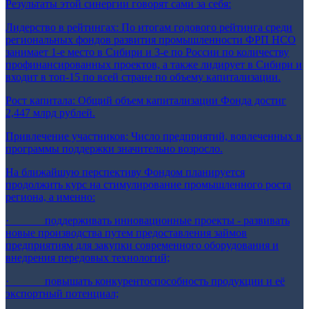
Результаты этой синергии говорят сами за себя:
Лидерство в рейтингах: По итогам годового рейтинга среди
региональных фондов развития промышленности ФРП НСО
занимает 1-е место в Сибири и 3-е по России по количеству
профинансированных проектов, а также лидирует в Сибири и
входит в топ-15 по всей стране по объему капитализации.
Рост капитала: Общий объем капитализации Фонда достиг
2,447 млрд рублей.
Привлечение участников: Число предприятий, вовлеченных в
программы поддержки значительно возросло.
На ближайшую перспективу Фондом планируется
продолжить курс на стимулирование промышленного роста
региона, а именно:
· поддерживать инновационные проекты - развивать
новые производства путем предоставления займов
предприятиям для закупки современного оборудования и
внедрения передовых технологий;
· повышать конкурентоспособность продукции и её
экспортный потенциал;