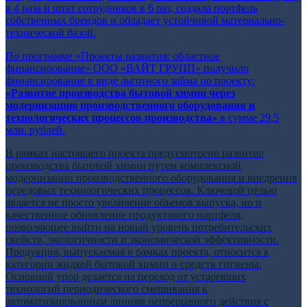
в 4 раза и штат сотрудников в 6 раз, создала портфель
собственных брендов и обладает устойчивой материально-
технической базой.
По программе «Проекты развития: областное
финансирование» ООО «ВАЙТ ГРУПП» получило
финансирование в виде льготного займа по проекту:
«Развитие производства бытовой химии через
модернизацию производственного оборудования и
технологических процессов производства»
в сумме 29,5
млн. рублей.
В рамках настоящего проекта предусмотрено развитие
производства бытовой химии путем комплексной
модернизации производственного оборудования и внедрения
передовых технологических процессов. Ключевой целью
является не просто увеличение объемов выпуска, но и
качественное обновление продуктового портфеля,
позволяющее выйти на новый уровень потребительских
свойств, экологичности и экономической эффективности.
Продукция, выпускаемая в рамках проекта, относится к
категории жидкой бытовой химии и средств гигиены.
Основной упор делается на переход от устаревших
технологий периодического смешивания к
автоматизированным линиям непрерывного действия с