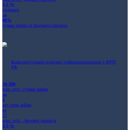
3-5 %
годовых
до
80%
сумма займа от бюджета проекта
Комплектующие изделия: софинансирование с ФРП
РФ
20-200
млн. руб - сумма займа
до
5
лет срок займа
от
25
млн. руб. - бюджет проекта
3-5 %