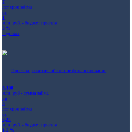
7
лет срок займа
от
1
млн. руб. - бюджет проекта
3 %
годовых
Проекты развития: областное финансирование
5-100
млн. руб - сумма займа
до
5
лет срок займа
от
6,25
млн. руб. - бюджет проекта
1-3 %