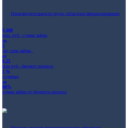
Производительность труда: областное финансирование
5-100
млн. руб - сумма займа
до
5
лет срок займа
от
6,25
млн руб.- бюджет проекта
1 %
годовых
до
80%
сумма займа от бюджета проекта
Проекты лесной промышленности: областное