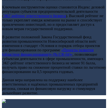
Ключевым инструментом оценки становится Индекс деловой
репутации субъектов предпринимательской деятельности
(
ЭКГ-рейтинг ответственного бизнеса
). Высокий рейтинг не
только укрепляет имидж компании на рынке и способствует
привлечению инвестиций, но и предоставляет доступ к
новым мерам государственной поддержки.
В развитие положений Закона Государственный фонд
развития промышленности Новосибирской области внёс
изменения в стандарт «Условия и порядок отбора проектов
для финансирования по программе
«Проекты развития
(областное финансирование)» (№ СФ-04)»
, позволяющие
субъектам деятельности в сфере промышленности, имеющих
ЭКГ-рейтинг ответственного бизнеса не менее 91 балла,
получать право на снижение процентной ставки по льготному
финансированию на 0,5 процента годовых.
Данная мера направлена на поддержку наиболее
ответственных и надёжных промышленных предприятий
региона, снижая их финансовую нагрузку и стимулируя
дальнейшее развитие.