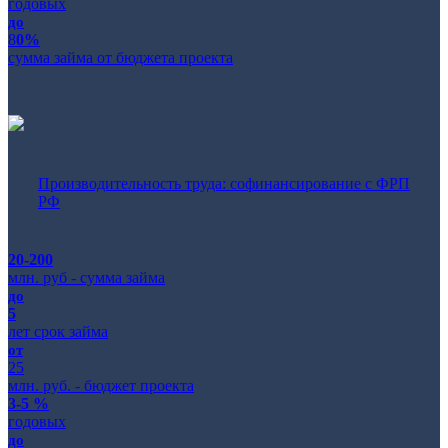
годовых
до
8
0%
сумма займа от бюджета проекта
Производительность труда: софинансирование с ФРП
РФ
20-200
млн. руб - сумма займа
до
5
лет срок займа
от
25
млн. руб. - бюджет проекта
3-5 %
годовых
до