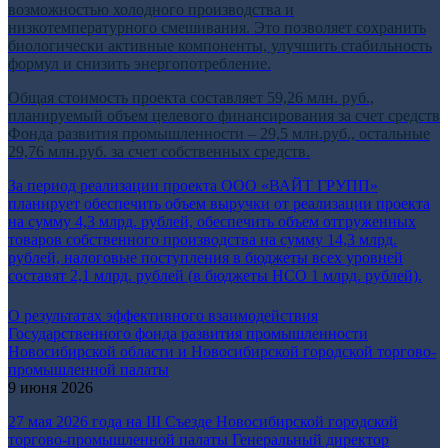
возможностью холодного производства и
низкотемпературного смешивания. Это позволяет сохранить
биологически активные компоненты, улучшить стабильность
формул и снизить энергопотребление.
Общая стоимость проекта составляет 59,26 млн. руб.,
планируемый объем целевого финансирования за счет средств
Фонда развития промышленности – 29,5 млн.руб., остальные
29,76 млн.руб. за счет собственных средств.
За период реализации проекта ООО «ВАЙТ ГРУПП»
планирует обеспечить объем выручки от реализации проекта
на сумму 4,3
млрд. рублей, обеспечить объем отгруженных
товаров собственного производства на сумму 14,3 млрд.
рублей, налоговые поступления в бюджеты всех уровней
составят 2,1 млрд. рублей (в бюджеты НСО 1 млрд. рублей).
О результатах эффективного взаимодействия
Государственного фонда развития промышленности
Новосибирской области и Новосибирской городской торгово-
промышленной палаты
9 июня 2026
27 мая 2026 года на III Съезде Новосибирской городской
торгово-промышленной палаты Генеральный директор