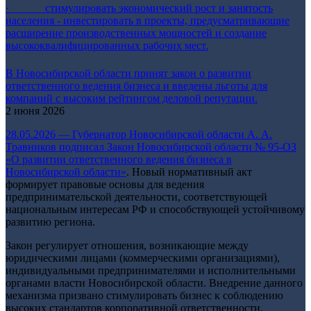
· стимулировать экономический рост и занятость
населения - инвестировать в проекты, предусматривающие
расширение производственных мощностей и создание
высококвалифицированных рабочих мест.
В Новосибирской области принят закон о развитии
ответственного ведения бизнеса и введены льготы для
компаний с высоким рейтингом деловой репутации.
2 июня 2026
28.05.2026 — Губернатор Новосибирской области А. А.
Травников подписал
Закон Новосибирской области № 95-ОЗ
«О развитии ответственного ведения бизнеса в
Новосибирской области»
. Новый нормативный акт
формирует правовые основы для ведения
предпринимательской деятельности, соответствующей
национальным интересам РФ и способствующей устойчивому
развитию региона.
Закон регулирует отношения, возникающие между
юридическими лицами (коммерческими организациями),
индивидуальными предпринимателями и исполнительными
органами власти Новосибирской области. Внедрение данного
механизма призвано стимулировать бизнес к соблюдению
высоких стандартов корпоративной ответственности.