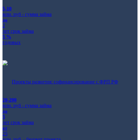
5-10
млн. руб - сумма займа
до
2
лет срок займа
5 %
годовых
Проекты развития: софинансирование с ФРП РФ
20-200
млн. руб - сумма займа
до
5
лет срок займа
от
25
млн. руб. - бюджет проекта