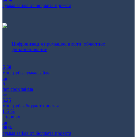
сумма займа от бюджета проекта
Цифровизация промышленности: областное
финансирование
5-50
млн. руб - сумма займа
до
5
лет срок займа
от
6,25
млн. руб. - бюджет проекта
1-5 %
годовых
до
80%
сумма займа от бюджета проекта