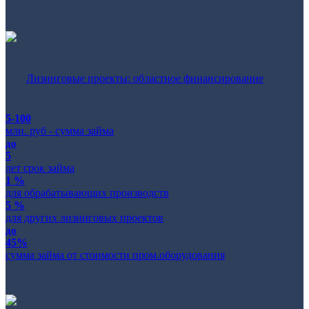
Лизинговые проекты: областное финансирование
5-100
млн. руб - сумма займа
до
5
лет срок займа
1 %
для обрабатывающих производств
5 %
для других лизинговых проектов
до
45%
сумма займа от стоимости пром.оборудования