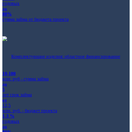
годовых
до
80%
сумма займа от бюджета проекта
Комплектующие изделия: областное финансирование
10-100
млн. руб - сумма займа
до
5
лет срок займа
от
12,5
млн. руб. - бюджет проекта
1-3 %
годовых
до
80%