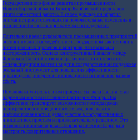
Государственного фонда развития промышленности
Новосибирской области Виктор Карбовский представил
итоги совместной работы. В своем докладе он обратил
внимание присутствующих на положительные изменения в
отношении бизнеса к программам господдержки.
Длительное время руководители промышленных предприятий
воспринимали взаимодействие с государством как источник
потенциальных проверок и контроля, что вызывало
настороженность. Однако конструктивный диалог между
Фондом и Палатой позволил разрушить этот стереотип.
Теперь предприниматели видят в государственной поддержке
реальный инструмент для повышения эффективности
производства, внедрения инноваций и расширения рынков
сбыта.
Немаловажную роль в этом процессе сыграла Палата, став
надежным мостом и главным партнером Фонда. Она
эффективно транслирует возможности господдержки
непосредственно предпринимателям, повышая их
информированность и делая участие в государственных
инициативах простым и привлекательным решением. Это
позволило минимизировать бюрократические барьеры и
выстроить доверительные отношения.