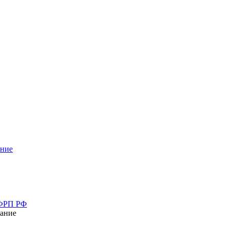
ание
 ФРП РФ
ание