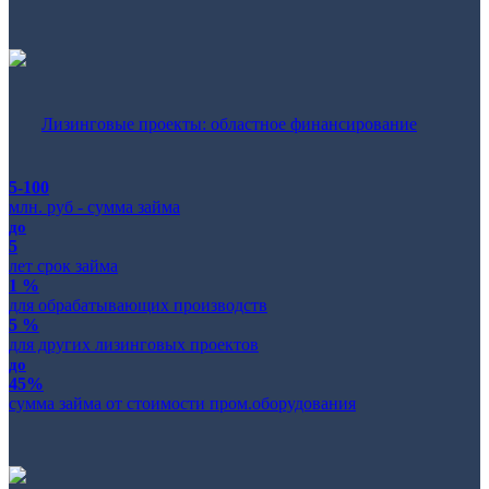
Лизинговые проекты: областное финансирование
5-100
млн. руб - сумма займа
до
5
лет срок займа
1 %
для обрабатывающих производств
5 %
для других лизинговых проектов
до
45%
сумма займа от стоимости пром.оборудования