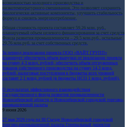
возможностью холодного производства и
низкотемпературного смешивания. Это позволяет сохранить
биологически активные компоненты, улучшить стабильность
формул и снизить энергопотребление.
Общая стоимость проекта составляет 59,26 млн. руб.,
планируемый объем целевого финансирования за счет средств
Фонда развития промышленности – 29,5 млн.руб., остальные
29,76 млн.руб. за счет собственных средств.
За период реализации проекта ООО «ВАЙТ ГРУПП»
планирует обеспечить объем выручки от реализации проекта
на сумму 4,3
млрд. рублей, обеспечить объем отгруженных
товаров собственного производства на сумму 14,3 млрд.
рублей, налоговые поступления в бюджеты всех уровней
составят 2,1 млрд. рублей (в бюджеты НСО 1 млрд. рублей).
О результатах эффективного взаимодействия
Государственного фонда развития промышленности
Новосибирской области и Новосибирской городской торгово-
промышленной палаты
9 июня 2026
27 мая 2026 года на III Съезде Новосибирской городской
торгово-промышленной палаты Генеральный директор