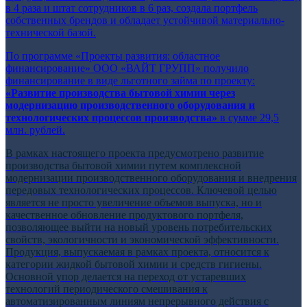
в 4 раза и штат сотрудников в 6 раз, создала портфель
собственных брендов и обладает устойчивой материально-
технической базой.
По программе «Проекты развития: областное
финансирование» ООО «ВАЙТ ГРУПП» получило
финансирование в виде льготного займа по проекту:
«Развитие производства бытовой химии через
модернизацию производственного оборудования и
технологических процессов производства»
в сумме 29,5
млн. рублей.
В рамках настоящего проекта предусмотрено развитие
производства бытовой химии путем комплексной
модернизации производственного оборудования и внедрения
передовых технологических процессов. Ключевой целью
является не просто увеличение объемов выпуска, но и
качественное обновление продуктового портфеля,
позволяющее выйти на новый уровень потребительских
свойств, экологичности и экономической эффективности.
Продукция, выпускаемая в рамках проекта, относится к
категории жидкой бытовой химии и средств гигиены.
Основной упор делается на переход от устаревших
технологий периодического смешивания к
автоматизированным линиям непрерывного действия с