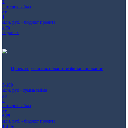
7
лет срок займа
от
1
млн. руб. - бюджет проекта
3 %
годовых
Проекты развития: областное финансирование
5-100
млн. руб - сумма займа
до
5
лет срок займа
от
6,25
млн. руб. - бюджет проекта
1-3 %