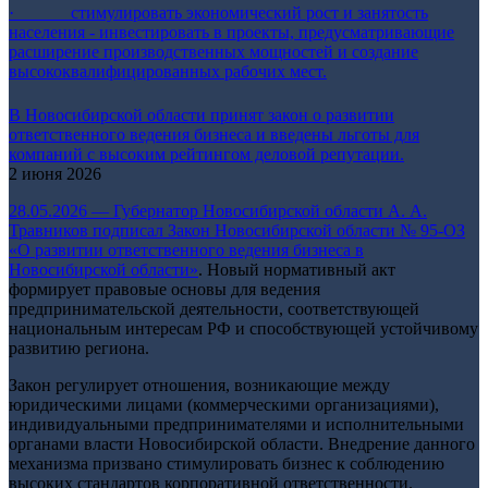
· стимулировать экономический рост и занятость
населения - инвестировать в проекты, предусматривающие
расширение производственных мощностей и создание
высококвалифицированных рабочих мест.
В Новосибирской области принят закон о развитии
ответственного ведения бизнеса и введены льготы для
компаний с высоким рейтингом деловой репутации.
2 июня 2026
28.05.2026 — Губернатор Новосибирской области А. А.
Травников подписал
Закон Новосибирской области № 95-ОЗ
«О развитии ответственного ведения бизнеса в
Новосибирской области»
. Новый нормативный акт
формирует правовые основы для ведения
предпринимательской деятельности, соответствующей
национальным интересам РФ и способствующей устойчивому
развитию региона.
Закон регулирует отношения, возникающие между
юридическими лицами (коммерческими организациями),
индивидуальными предпринимателями и исполнительными
органами власти Новосибирской области. Внедрение данного
механизма призвано стимулировать бизнес к соблюдению
высоких стандартов корпоративной ответственности.