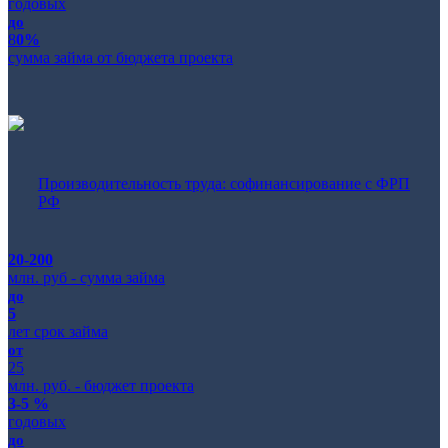
годовых
до
8
0%
сумма займа от бюджета проекта
Производительность труда: софинансирование с ФРП
РФ
20-200
млн. руб - сумма займа
до
5
лет срок займа
от
25
млн. руб. - бюджет проекта
3-5 %
годовых
до