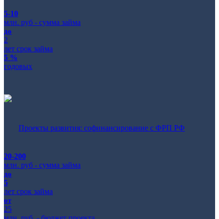
5-10
млн. руб - сумма займа
до
2
лет срок займа
5 %
годовых
Проекты развития: софинансирование с ФРП РФ
20-200
млн. руб - сумма займа
до
5
лет срок займа
от
25
млн. руб. - бюджет проекта