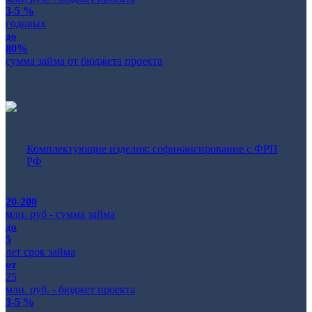
3-5 %
годовых
до
80%
сумма займа от бюджета проекта
Комплектующие изделия: софинансирование с ФРП
РФ
20-200
млн. руб - сумма займа
до
5
лет срок займа
от
25
млн. руб. - бюджет проекта
3-5 %