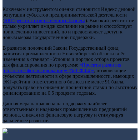
Ключевым инструментом оценки становится Индекс деловой
репутации субъектов предпринимательской деятельности
(
ЭКГ-рейтинг ответственного бизнеса
). Высокий рейтинг не
только укрепляет имидж компании на рынке и способствует
привлечению инвестиций, но и предоставляет доступ к
новым мерам государственной поддержки.
В развитие положений Закона Государственный фонд
развития промышленности Новосибирской области внёс
изменения в стандарт «Условия и порядок отбора проектов
для финансирования по программе
«Проекты развития
(областное финансирование)» (№ СФ-04)»
, позволяющие
субъектам деятельности в сфере промышленности, имеющих
ЭКГ-рейтинг ответственного бизнеса не менее 91 балла,
получать право на снижение процентной ставки по льготному
финансированию на 0,5 процента годовых.
Данная мера направлена на поддержку наиболее
ответственных и надёжных промышленных предприятий
региона, снижая их финансовую нагрузку и стимулируя
дальнейшее развитие.