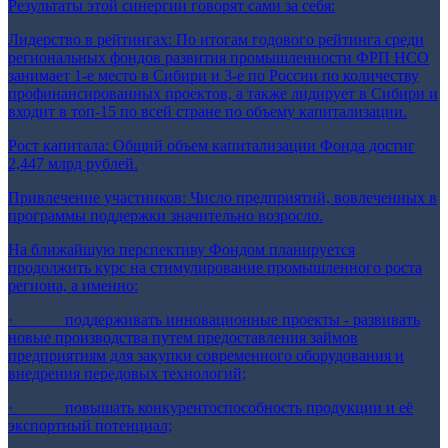
Результаты этой синергии говорят сами за себя:
Лидерство в рейтингах: По итогам годового рейтинга среди
региональных фондов развития промышленности ФРП НСО
занимает 1-е место в Сибири и 3-е по России по количеству
профинансированных проектов, а также лидирует в Сибири и
входит в топ-15 по всей стране по объему капитализации.
Рост капитала: Общий объем капитализации Фонда достиг
2,447 млрд рублей.
Привлечение участников: Число предприятий, вовлеченных в
программы поддержки значительно возросло.
На ближайшую перспективу Фондом планируется
продолжить курс на стимулирование промышленного роста
региона, а именно:
· поддерживать инновационные проекты - развивать
новые производства путем предоставления займов
предприятиям для закупки современного оборудования и
внедрения передовых технологий;
· повышать конкурентоспособность продукции и её
экспортный потенциал;