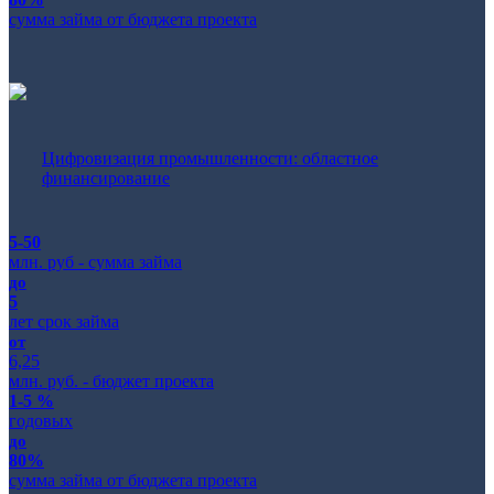
сумма займа от бюджета проекта
Цифровизация промышленности: областное
финансирование
5-50
млн. руб - сумма займа
до
5
лет срок займа
от
6,25
млн. руб. - бюджет проекта
1-5 %
годовых
до
80%
сумма займа от бюджета проекта