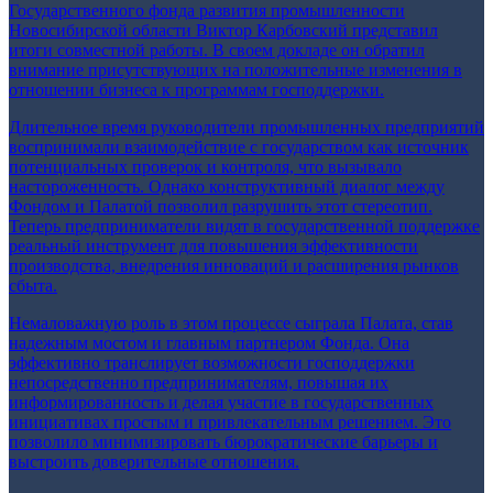
Государственного фонда развития промышленности
Новосибирской области Виктор Карбовский представил
итоги совместной работы. В своем докладе он обратил
внимание присутствующих на положительные изменения в
отношении бизнеса к программам господдержки.
Длительное время руководители промышленных предприятий
воспринимали взаимодействие с государством как источник
потенциальных проверок и контроля, что вызывало
настороженность. Однако конструктивный диалог между
Фондом и Палатой позволил разрушить этот стереотип.
Теперь предприниматели видят в государственной поддержке
реальный инструмент для повышения эффективности
производства, внедрения инноваций и расширения рынков
сбыта.
Немаловажную роль в этом процессе сыграла Палата, став
надежным мостом и главным партнером Фонда. Она
эффективно транслирует возможности господдержки
непосредственно предпринимателям, повышая их
информированность и делая участие в государственных
инициативах простым и привлекательным решением. Это
позволило минимизировать бюрократические барьеры и
выстроить доверительные отношения.