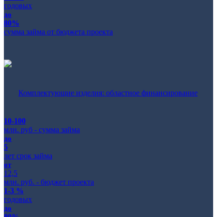
годовых
до
80%
сумма займа от бюджета проекта
Комплектующие изделия: областное финансирование
10-100
млн. руб - сумма займа
до
5
лет срок займа
от
12,5
млн. руб. - бюджет проекта
1-3 %
годовых
до
80%