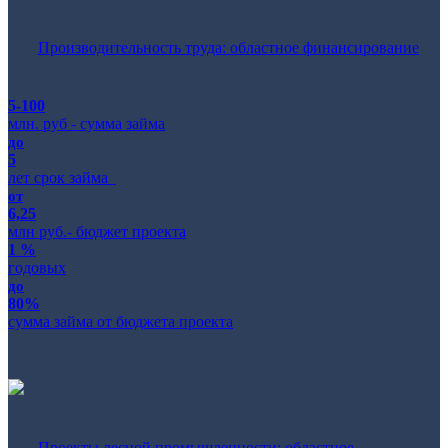
Производительность труда: областное финансирование
5-100
млн. руб - сумма займа
до
5
лет срок займа
от
6,25
млн руб.- бюджет проекта
1 %
годовых
до
80%
сумма займа от бюджета проекта
Проекты лесной промышленности: областное