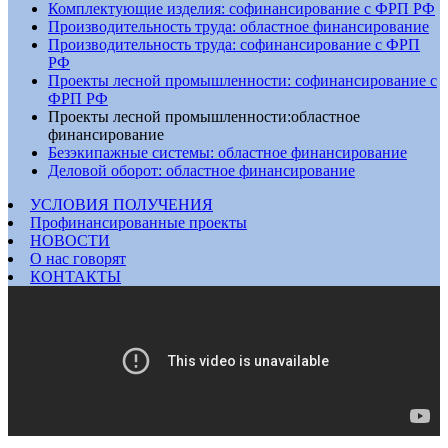
Комплектующие изделия: софинансирование с ФРП РФ
Производительность труда: областное финансирование
Производительность труда: софинансирование с ФРП
РФ
Проекты лесной промышленности: софинансирование с
ФРП РФ
Проекты лесной промышленности:областное
финансирование
Безэкипажные системы: областное финансирование
Деловой оборот: областное финансирование
УСЛОВИЯ ПОЛУЧЕНИЯ
Профинансированные проекты
НОВОСТИ
О нас говорят
КОНТАКТЫ