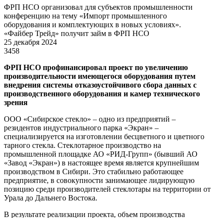
ФРП НСО организовал для субъектов промышленности
конференцию на тему «Импорт промышленного
оборудования и комплектующих в новых условиях».
«Файбер Трейд» получит займ в ФРП НСО
25 декабря 2024
3458
Ф
РП НСО профинансировал проект по увеличению
производительности имеющегося оборудования путем
внедрения системы отказоустойчивого сбора данных с
производственного оборудования и камер технического
зрения
ООО «Сибирское стекло» – одно из предприятий –
резидентов индустриального парка «Экран» –
специализируется на изготовлении бесцветного и цветного
тарного стекла. Стеклотарное производство на
промышленной площадке АО «РИД-Групп» (бывший АО
«Завод «Экран») в настоящее время является крупнейшим
производством в Сибири. Это стабильно работающее
предприятие, в совокупности занимающее лидирующую
позицию среди производителей стеклотары на территории от
Урала до Дальнего Востока.
В результате реализации проекта, объем производства