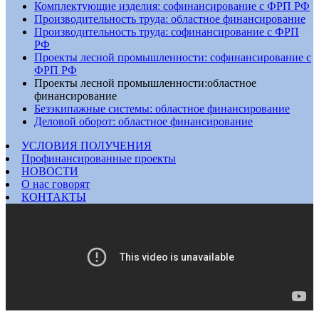
Комплектующие изделия: софинансирование с ФРП РФ
Производительность труда: областное финансирование
Производительность труда: софинансирование с ФРП
РФ
Проекты лесной промышленности: софинансирование с
ФРП РФ
Проекты лесной промышленности:областное
финансирование
Безэкипажные системы: областное финансирование
Деловой оборот: областное финансирование
УСЛОВИЯ ПОЛУЧЕНИЯ
Профинансированные проекты
НОВОСТИ
О нас говорят
КОНТАКТЫ