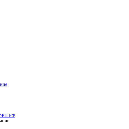
ание
 ФРП РФ
ание