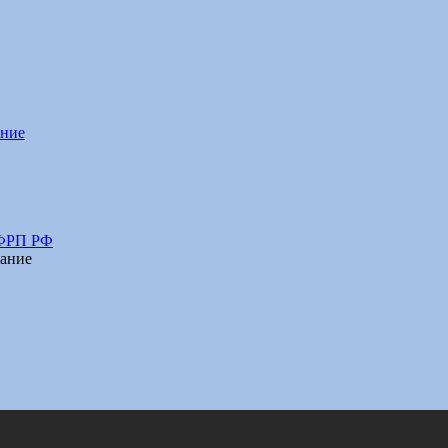
ание
 ФРП РФ
ание