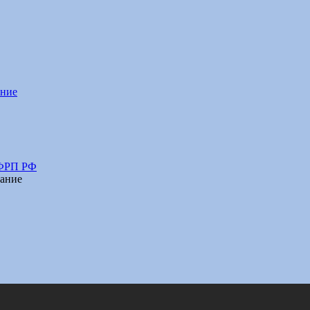
ание
 ФРП РФ
ание