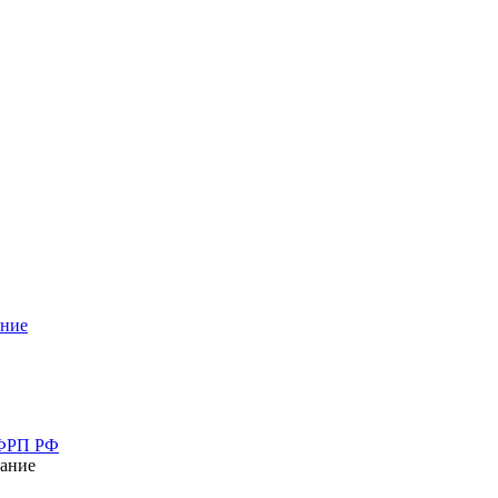
ание
 ФРП РФ
ание