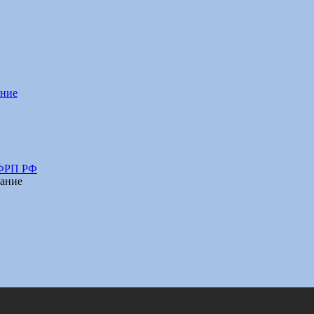
ание
 ФРП РФ
ание