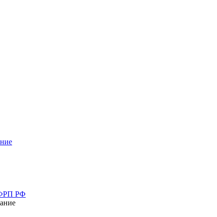
ание
 ФРП РФ
ание