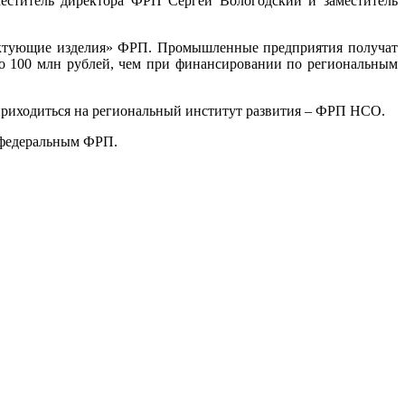
еститель директора ФРП Сергей Вологодский и заместитель
ектующие изделия» ФРП. Промышленные предприятия получат
до 100 млн рублей, чем при финансировании по региональным
 приходиться на региональный институт развития – ФРП НСО.
м федеральным ФРП.