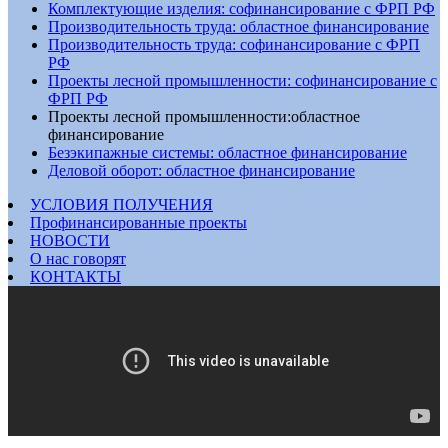
Комплектующие изделия: софинансирование с ФРП РФ
Производительность труда: областное финансирование
Производительность труда: софинансирование с ФРП
РФ
Проекты лесной промышленности: софинансирование с
ФРП РФ
Проекты лесной промышленности:областное
финансирование
Безэкипажные системы: областное финансирование
Деловой оборот: областное финансирование
УСЛОВИЯ ПОЛУЧЕНИЯ
Профинансированные проекты
НОВОСТИ
О нас говорят
КОНТАКТЫ