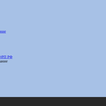
ание
 ФРП РФ
ание