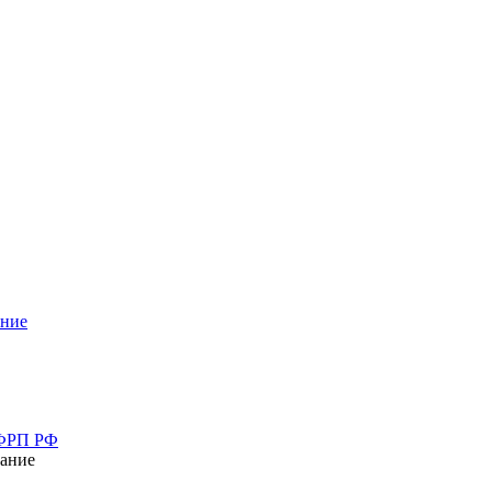
ание
 ФРП РФ
ание