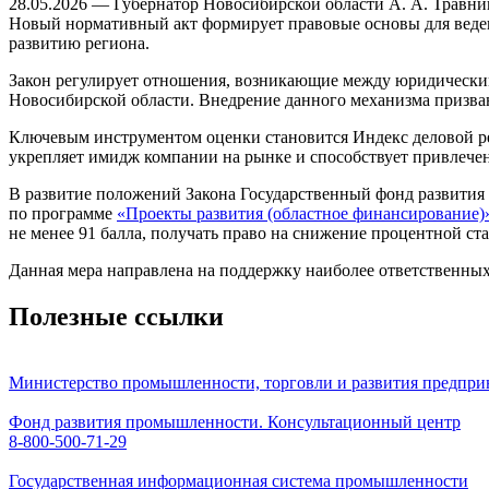
28.05.2026 — Губернатор Новосибирской области А. А. Травн
Новый нормативный акт формирует правовые основы для веде
развитию региона.
Закон регулирует отношения, возникающие между юридическ
Новосибирской области. Внедрение данного механизма призва
Ключевым инструментом оценки становится Индекс деловой ре
укрепляет имидж компании на рынке и способствует привлечен
В развитие положений Закона Государственный фонд развития
по программе
«Проекты развития (областное финансирование)
не менее 91 балла, получать право на снижение процентной ст
Данная мера направлена на поддержку наиболее ответственны
Полезные ссылки
Министерство промышленности, торговли и развития предпри
Фонд развития промышленности. Консультационный центр
8-800-500-71-29
Государственная информационная система промышленности