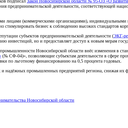
иков подписал
Закон Новосибирской области № 95-ОЗ «О развити
ния предпринимательской деятельности, соответствующей нац
ими лицами (коммерческими организациями), индивидуальными
но стимулировать бизнес к соблюдению высоких стандартов кор
путации субъектов предпринимательской деятельности (
ЭКГ-ре
ию инвестиций, но и предоставляет доступ к новым мерам госу
 промышленности Новосибирской области внёс изменения в стан
»
(№ СФ-04)», позволяющие субъектам деятельности в сфере пр
авки по льготному финансированию на 0,5 процента годовых.
х и надёжных промышленных предприятий региона, снижая их ф
нимательства Новосибирской области