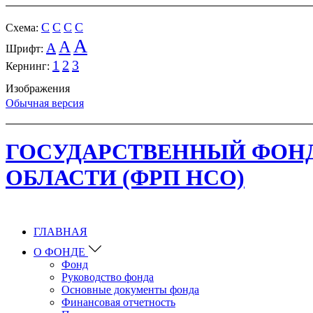
C
C
C
C
Cхема:
A
A
A
Шрифт:
1
2
3
Кернинг:
Изображения
Обычная версия
ГОСУДАРСТВЕННЫЙ ФОН
ОБЛАСТИ (ФРП НСО)
ГЛАВНАЯ
О ФОНДЕ
Фонд
Руководство фонда
Основные документы фонда
Финансовая отчетность