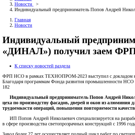
Новости
>
Индивидуальный предприниматель Попов Андрей Никол
Главная
Новости
Индивидуальный предпринима
«ДИНАЛ») получил заем ФР
К списку новостей раздела
ФРП НСО в рамках ТЕХНОПРОМ-2023 выступил с докладом на 
Благодаря программам Фонда развития промышленности НСО в
182
Индивидуальный предприниматель Попов Андрей Никола
цеха по производству фасадов, дверей и окон из алюминия 
трудоемкости операций, повышения повторяемости качеств
ИП Попов Андрей Николаевич специализируется на разработк
в сфере производства светопрозрачных конструкций с 1996 года
Завод более 27 лет осуществляет полный цикл работ по светоп